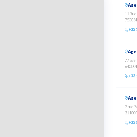
Agen
11 Rue
75008 
+33 
Age
77 aven
64000 
+33 
Age
2 rue P
31100 
+33 