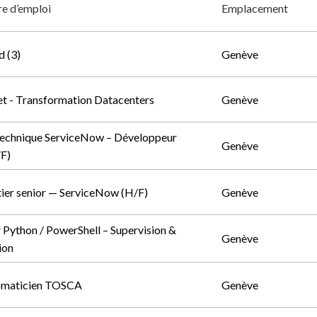
fre d’emploi
Emplacement
d (3)
Genève
et - Transformation Datacenters
Genève
Technique ServiceNow – Développeur
Genève
/F)
ier senior — ServiceNow (H/F)
Genève
Python / PowerShell – Supervision &
Genève
ion
omaticien TOSCA
Genève