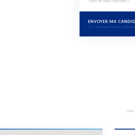
ravis de vous connaître !
ENVOYER MA CANDI
CV + quelques lignes suffisent.
Une 