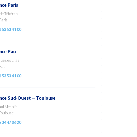
ce Paris
 de Téhéran
Paris
1 53 53 41 00
nce Pau
ue des Lilas
Pau
1 53 53 41 00
nce Sud-Ouest — Toulouse
aul Mesplé
Toulouse
5 34 47 06 20