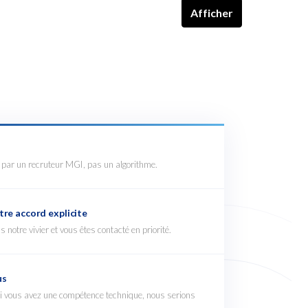
Afficher
 par un recruteur MGI, pas un algorithme.
tre accord explicite
s notre vivier et vous êtes contacté en priorité.
us
 si vous avez une compétence technique, nous serions