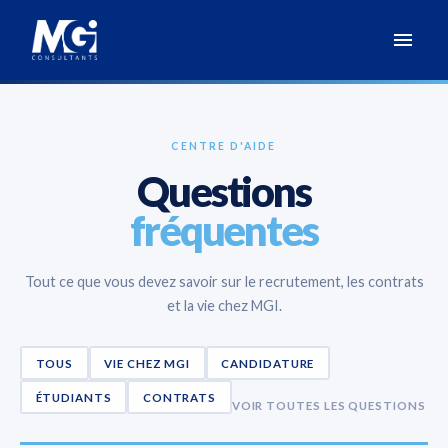
Aller
au
Page d'accueil
contenu
CENTRE D'AIDE
Questions
fréquentes
Tout ce que vous devez savoir sur le recrutement, les contrats
et la vie chez MGI.
TOUS
VIE CHEZ MGI
CANDIDATURE
ÉTUDIANTS
CONTRATS
VOIR TOUTES LES QUESTIONS