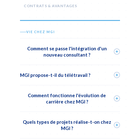
CONTRATS & AVANTAGES
VIE CHEZ MGI
Comment se passe l'intégration d'un
nouveau consultant ?
Chaque nouveau collaborateur bénéficie d'un
MGI propose-t-il du télétravail ?
programme d'onboarding structuré
:
présentation des équipes, des outils, des processus
Nos consultants bénéficient d'une
flexibilité
internes.
Comment fonctionne l'évolution de
hybride
selon les missions et les clients.
carrière chez MGI ?
L'organisation est définie en accord avec le manager et
le client.
L'évolution chez MGI est
transverse et sur mesure
.
Quels types de projets réalise-t-on chez
Vous pouvez progresser sur l'expertise technique ou
MGI ?
basculer vers le management selon vos aspirations.