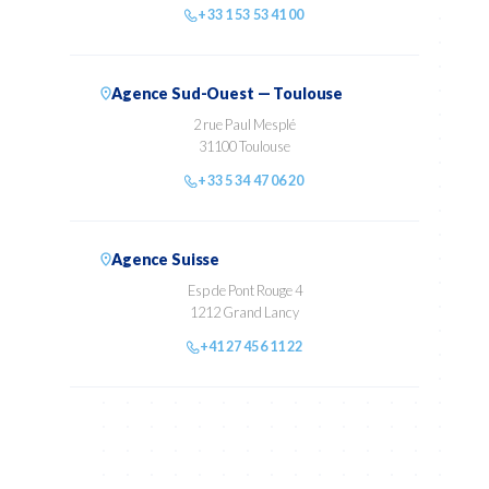
+33 1 53 53 41 00
Agence Sud-Ouest — Toulouse
2 rue Paul Mesplé
31100 Toulouse
+33 5 34 47 06 20
Agence Suisse
Esp de Pont Rouge 4
1212 Grand Lancy
+41 27 456 11 22