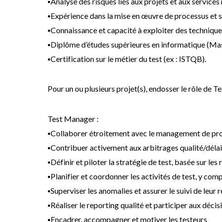
▪Analyse des risques liés aux projets et aux service
▪Expérience dans la mise en œuvre de processus et 
▪Connaissance et capacité à exploiter des techniques 
▪Diplôme d’études supérieures en informatique (Mas
▪Certification sur le métier du test (ex : ISTQB).
Pour un ou plusieurs projet(s), endosser le rôle de T
Test Manager :
▪Collaborer étroitement avec le management de proje
▪Contribuer activement aux arbitrages qualité/déla
▪Définir et piloter la stratégie de test, basée sur les
▪Planifier et coordonner les activités de test, y comp
▪Superviser les anomalies et assurer le suivi de leur r
▪Réaliser le reporting qualité et participer aux déc
▪Encadrer, accompagner et motiver les testeurs