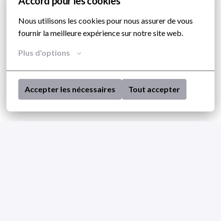
Accord pour les cookies
Nous utilisons les cookies pour nous assurer de vous 
Informations pratiques
fournir la meilleure expérience sur notre site web.
Localisation :
Toulouse
Plus d'options
Démarrage :
dès que possible
Déplacements :
principalement sur Toulouse et sa région
Télétravail :
selon l’organisation du poste
Accepter les nécessaires
Tout accepter
Hybride
Toulouse
,
Occitanie
,
France
Toulouse