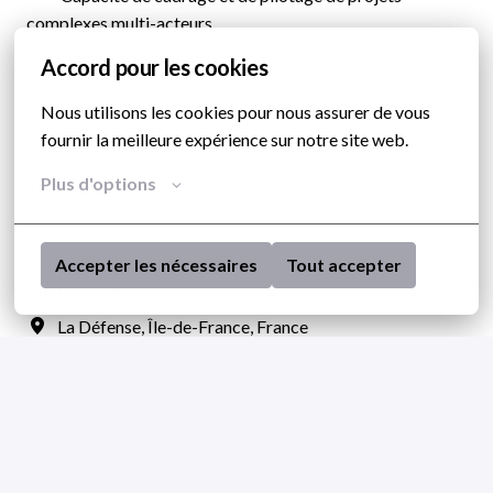
complexes multi-acteurs.
· Capacité à produire une documentation technique de
Accord pour les cookies
haut niveau.
Nous utilisons les cookies pour nous assurer de vous 
· Rigueur, autonomie, capacité d'analyse et aisance dans
fournir la meilleure expérience sur notre site web.
les environnements multi-acteurs.
Plus d'options
Accepter les nécessaires
Tout accepter
Hybride
La Défense
,
Île-de-France
,
France
Paris
Postuler