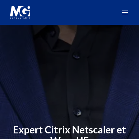
Aller
au
Page d'accueil
contenu
Expert Citrix Netscaler et