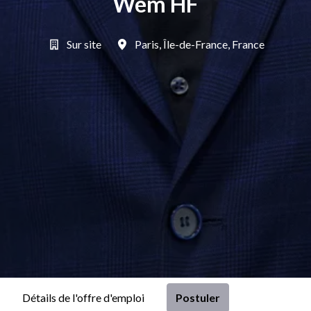
Wem HF
Sur site
Paris
,
Île-de-France
,
France
Postuler
Détails de l'offre d'emploi